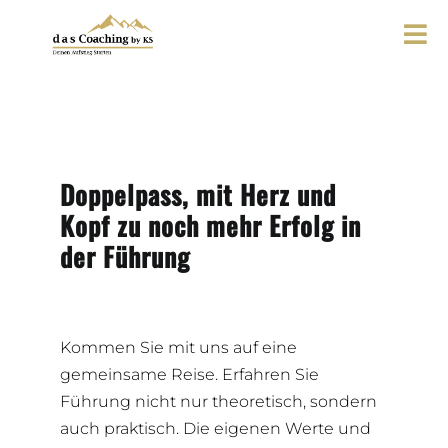
Zum
Inhalt
Tog
springen
Nav
DAS COACHING
KATHRIN SCHMID
Doppelpass, mit Herz und
Kopf zu noch mehr Erfolg in
ANGEBOT
der Führung
MEDIATION
Kommen Sie mit uns auf eine
gemeinsame Reise. Erfahren Sie
BLOG
Führung nicht nur theoretisch, sondern
auch praktisch. Die eigenen Werte und