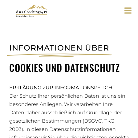
Zum
Inhalt
Tog
springen
Nav
DAS COACHING
INFORMATIONEN ÜBER
KATHRIN SCHMID
COOKIES UND DATENSCHUTZ
ANGEBOT
ERKLÄRUNG ZUR INFORMATIONSPFLICHT
MEDIATION
Der Schutz Ihrer persönlichen Daten ist uns ein
besonderes Anliegen. Wir verarbeiten Ihre
Daten daher ausschließlich auf Grundlage der
BLOG
gesetzlichen Bestimmungen (DSGVO, TKG
2003). In diesen Datenschutzinformationen
informieren wir Sie über die wichtigsten Aspekte