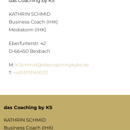
das Coaching by KS
KATHRIN SCHMID
Business Coach (IHK)
Mediatorin (IHK)
Eberfurterstr. 42
D-66450 Bexbach
M:
K.Schmid@dascoachingbyks.de
T:
+4915119169933
das Coaching by KS
KATHRIN SCHMID
Business Coach (IHK)